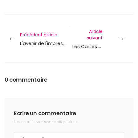
Article
Précédent article
suivant
L'avenir de l'impression selon Epson
Les Cartes de Domiciliation FiPOS d'OfficePartner : Une solution simple, rapide et sécurisée
0 commentaire
Ecrire un commentaire
Les mentions * sont obligatoires.
Message *