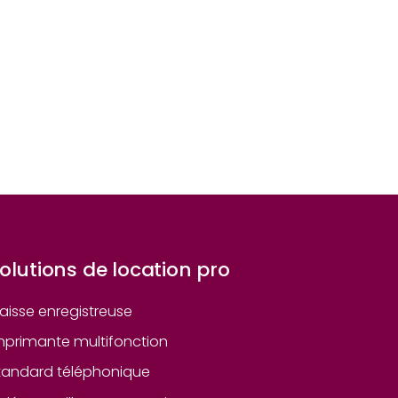
olutions de location pro
aisse enregistreuse
mprimante multifonction
tandard téléphonique