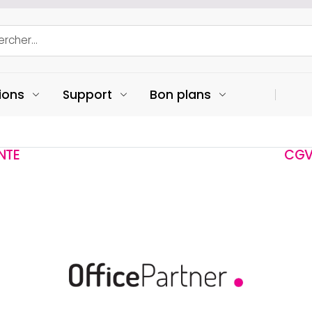
ions
Support
Bon plans
NTE
CGV