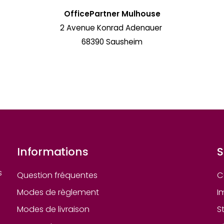
OfficePartner Mulhouse
2 Avenue Konrad Adenauer
68390 Sausheim
Informations
S
s
Question fréquentes
C
Modes de règlement
I
Modes de livraison
S