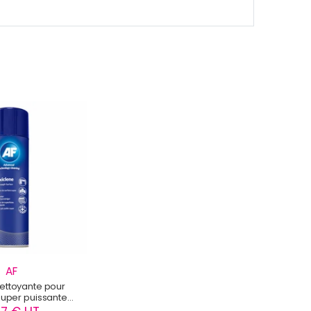
AF
ettoyante pour
super puissante
e AF - MXL400