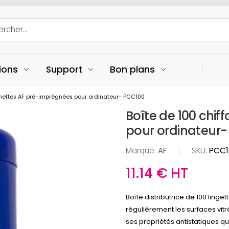
ions
Support
Bon plans
onnettes AF pré-imprégnées pour ordinateur- PCC100
Boîte de 100 chi
pour ordinateur
Marque:
AF
|
SKU:
PCC1
11.14 € HT
Boîte distributrice de 100 ling
régulièrement les surfaces vi
ses propriétés antistatiques q