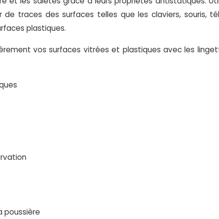
e et les saletés grâce à leurs propriétés antistatiques. Ut
r de traces des surfaces telles que les claviers, souris, té
rfaces plastiques.
lièrement vos surfaces vitrées et plastiques avec les linge
iques
rvation
a poussière