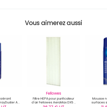
Vous aimerez aussi
Fellowes
siérant
Filtre HEPA pour purificateur
Mousse n
rayDuster AF
d'air Fellowes AeraMax DX5 -
surfaces 
00D
9287001
Maxiclen