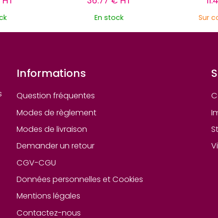
€ HT
36.77 € HT
11.
ck
En stock
Sur 
Informations
S
s
Question fréquentes
C
Modes de règlement
I
Modes de livraison
S
Demander un retour
V
CGV-CGU
Données personnelles et Cookies
Mentions légales
Contactez-nous