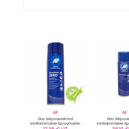
AF
AF
Gaz dépoussiérant
Gaz dépous
ininflammable SprayDuster
ininflammable Sp
ZERO AF - SDZ420D
- SDU4