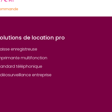
47 € HT
commande
olutions de location pro
aisse enregistreuse
mprimante multifonction
tandard téléphonique
idéosurveillance entreprise