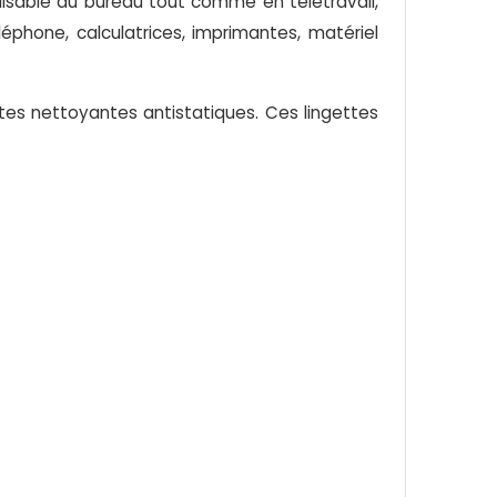
ilisable au bureau tout comme en télétravail,
léphone, calculatrices, imprimantes, matériel
ttes nettoyantes antistatiques. Ces lingettes