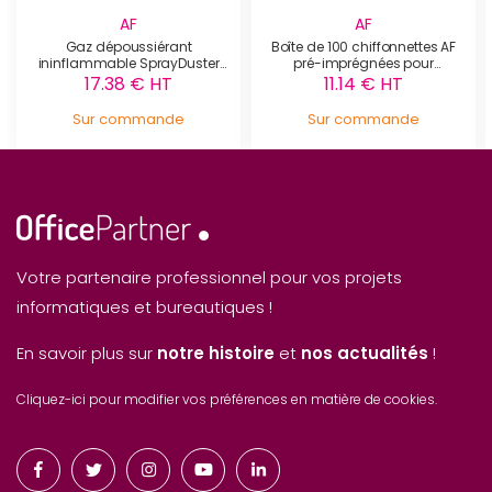
AF
AF
Gaz dépoussiérant
Boîte de 100 chiffonnettes AF
ininflammable SprayDuster
pré-imprégnées pour
ZERO AF - SDZ420D
ordinateur- PCC100
17.38 € HT
11.14 € HT
Sur commande
Sur commande
Votre partenaire professionnel pour vos projets
informatiques et bureautiques !
En savoir plus sur
notre histoire
et
nos actualités
!
Cliquez-ici pour modifier vos préférences en matière de cookies.