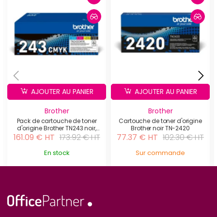
AJOUTER AU PANIER
AJOUTER AU PANIER
Brother
Brother
Pack de cartouche de toner
Cartouche de toner d'origine
d'origine Brother TN243 noir,
Brother noir TN-2420
cyan, magenta, jaune -
161.09 € HT
173.92 € HT
77.37 € HT
102.30 € HT
TN243-CMYK
En stock
Sur commande