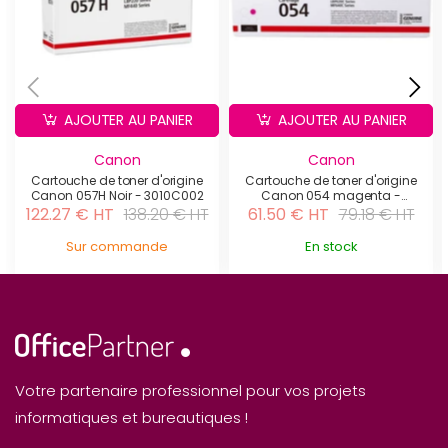
AJOUTER AU PANIER
AJOUTER AU PANIER
Canon
Canon
Cartouche de toner d'origine
Cartouche de toner d'origine
Canon 057H Noir - 3010C002
Canon 054 magenta -
3022C002
122.27 € HT
138.20 € HT
61.50 € HT
79.18 € HT
Sur commande
En stock
Votre partenaire professionnel pour vos projets
informatiques et bureautiques !