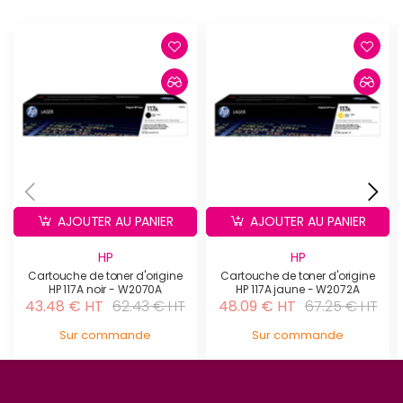
AJOUTER AU PANIER
AJOUTER AU PANIER
HP
HP
Cartouche de toner d'origine
Cartouche de toner d'origine
HP 117A noir - W2070A
HP 117A jaune - W2072A
43.48 € HT
62.43 € HT
48.09 € HT
67.25 € HT
Sur commande
Sur commande