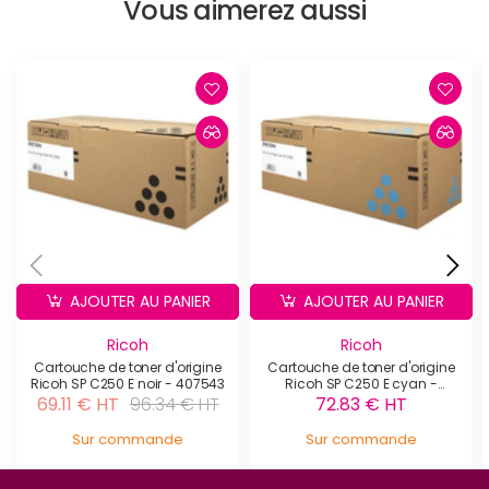
Vous aimerez aussi
AJOUTER AU PANIER
AJOUTER AU PANIER
Ricoh
Ricoh
Cartouche de toner d'origine
Cartouche de toner d'origine
Ricoh SP C250 E noir - 407543
Ricoh SP C250 E cyan -
407544
69.11 € HT
96.34 € HT
72.83 € HT
Sur commande
Sur commande