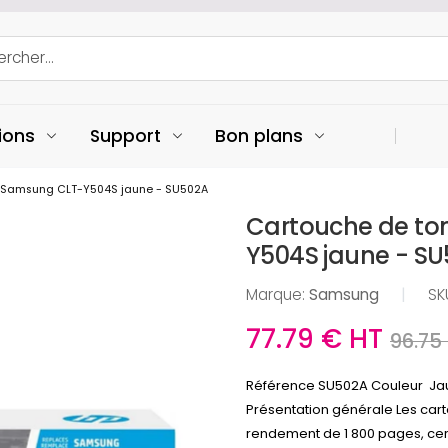
ions
Support
Bon plans
ne Samsung CLT-Y504S jaune - SU502A
Cartouche de ton
Y504S jaune - S
Marque:
Samsung
|
SK
77.79 € HT
96.75
Référence SU502A Couleur Ja
Présentation générale Les car
rendement de 1 800 pages, ce