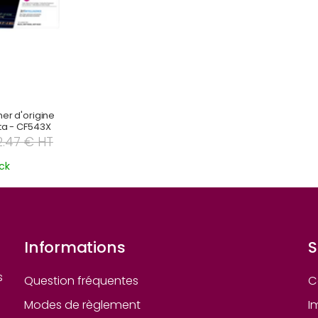
er d'origine
a - CF543X
12.47 € HT
ck
Informations
S
s
Question fréquentes
C
Modes de règlement
I