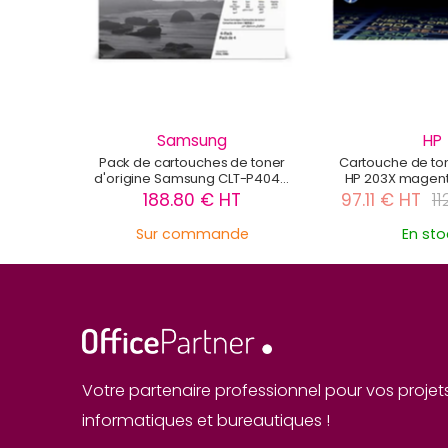
Samsung
HP
Pack de cartouches de toner
Cartouche de ton
d'origine Samsung CLT-P404C
HP 203X magent
noir, cyan, magenta, jaune -
188.80 € HT
97.11 € HT
1
SU365A
Sur commande
En sto
Votre partenaire professionnel pour vos projet
informatiques et bureautiques !