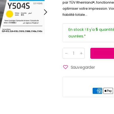
par TÜV Rheinland®, fonctionn
optimiser votre impression. V
fiabilité totale...
En stock ! Il y'a
5
quantité
ouvrées.*
Quantité
:
Sauvegarder