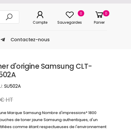
0
0
Compte
Sauvegardes
Panier
Contactez-nous
er d'origine Samsung CLT-
U502A
U:
SU502A
 € HT
une Marque Samsung Nombre d'impressions* 1800
touches de toner jaune Samsung authentiques, d'un
rtifiées comme étant respectueuses de l'environnement