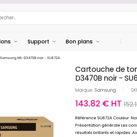
ions
Support
Bon plans
e Samsung ML-D3470B noir - SU672A
Cartouche de to
D3470B noir - SU
Marque:
Samsung
|
SK
143.82 € HT
152.
Référence SU672A Couleur No
Présentation générale Les co
résultats brillants et rapides. 