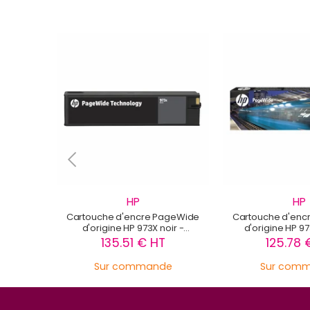
HP
HP
Cartouche d'encre PageWide
Cartouche d'enc
d'origine HP 973X noir -
d'origine HP 97
L0S07AE
F6T83
135.51 € HT
125.78 
Sur commande
Sur com