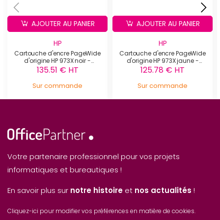
AJOUTER AU PANIER
AJOUTER AU PANIER
HP
HP
Cartouche d'encre PageWide
Cartouche d'encre PageWide
d'origine HP 973X noir -
d'origine HP 973X jaune -
L0S07AE
F6T83AE
135.51 € HT
125.78 € HT
Sur commande
Sur commande
Votre partenaire professionnel pour vos projets
informatiques et bureautiques !
En savoir plus sur
notre histoire
et
nos actualités
!
Cliquez-ici pour modifier vos préférences en matière de cookies.