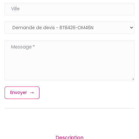
Translation missing: fr.contact.form.city
Objet:
Message
Envoyer
Description