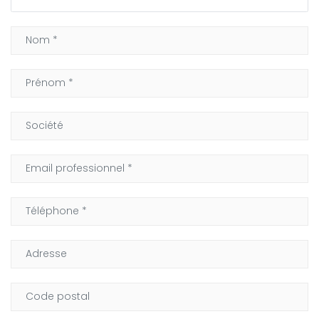
Nom
Nom
Translation missing: fr.contact.form.compagny
Email professionnel
Téléphone
Translation missing: fr.contact.form.address
Translation missing: fr.contact.form.zipcode