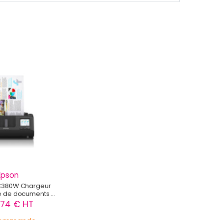
Epson
C380W Chargeur
e de documents +
uille 600 x 600 DPI
.74 € HT
4 Noir