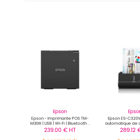
Epson
Epso
Epson - Imprimante POS TM-
Epson ES-C320
M30III | USB | Wi-Fi | Bluetooth -
automatique de 
C31CK50152
Scanner à feuille 
239.00 € HT
289.12 
A4 - B11B