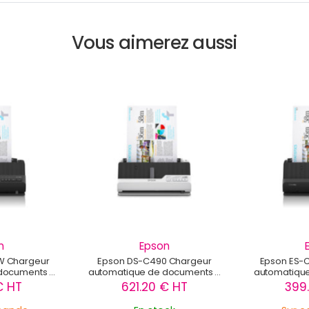
Vous aimerez aussi
n
Epson
W Chargeur
Epson DS-C490 Chargeur
Epson ES-
documents +
automatique de documents +
automatiqu
600 x 600 DPI
Scanner à feuille 600 x 600 DPI
Scanner à fe
€ HT
621.20 € HT
399
270401
A4 - B11B271401
A