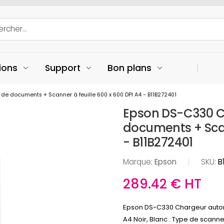
ions
Support
Bon plans
 documents + Scanner à feuille 600 x 600 DPI A4 - B11B272401
Epson DS-C330 C
documents + Scan
- B11B272401
Marque:
Epson
|
SKU:
B
289.42 € HT
Epson DS-C330 Chargeur automa
A4 Noir, Blanc : Type de scan