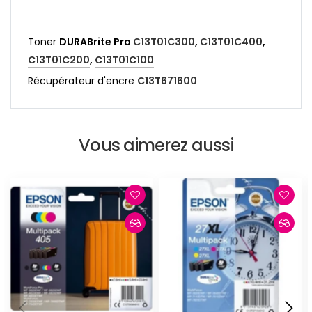
Toner
DURABrite Pro
C13T01C300
,
C13T01C400
,
C13T01C200
,
C13T01C100
Récupérateur d'encre
C13T671600
Vous aimerez aussi