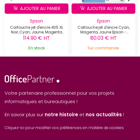
AJOUTER AU PANIER
AJOUTER AU PANIER
Epson
Epson
Cartouche jet d'encre 405 XL
Cartouche jet d'encre Cyan,
Noir, Cyan, Jaune, Magenta
Magenta, Jaune Epson -
Epson - C13T05H64010
C13T27154012
114.90 € HT
80.03 € HT
En stock
Sur commande
Votre partenaire professionnel pour vos projets
informatiques et bureautiques !
En savoir plus sur
notre histoire
et
nos actualités
!
Cliquez-ici pour modifier vos préférences en matière de cookies.