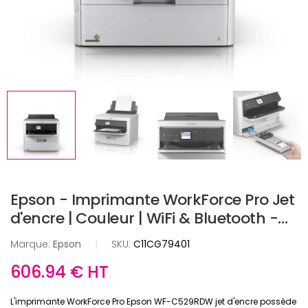
Epson - Imprimante WorkForce Pro Jet
d'encre | Couleur | WiFi & Bluetooth -
WF-C529RDW
Marque:
Epson
|
SKU:
C11CG79401
606.94 € HT
L'imprimante WorkForce Pro Epson WF-C529RDW jet d'encre possède