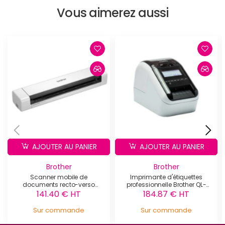
Vous aimerez aussi
AJOUTER AU PANIER
AJOUTER AU PANIER
Brother
Brother
Scanner mobile de
Imprimante d'étiquettes
documents recto-verso
professionnelle Brother QL-
Brother - DS-740D
820NWBc
141.40 € HT
184.87 € HT
Sur commande
Sur commande