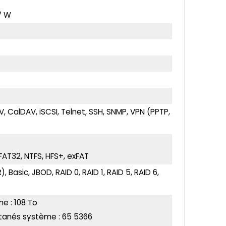
7 W
, CalDAV, iSCSI, Telnet, SSH, SNMP, VPN (PPTP,
, FAT32, NTFS, HFS+, exFAT
 Basic, JBOD, RAID 0, RAID 1, RAID 5, RAID 6,
e : 108 To
tanés système : 65 5366