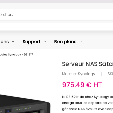
ions
Support
Bon plans
baies Synology - DS1817
Serveur NAS Sata
Marque:
Synology
|
SK
975.49 € HT
Le DS1621+ de chez Synology es
charge tous les aspects de vot
générale NAS évolutif avec ca