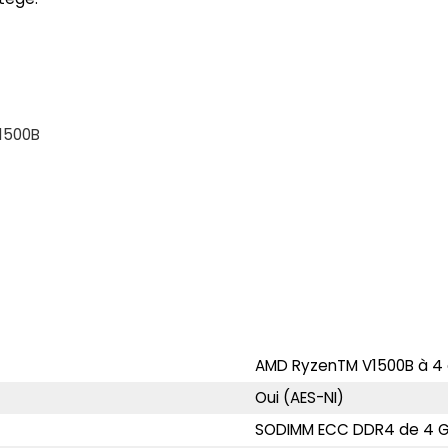
1500B
AMD RyzenTM V1500B à 4 
Oui (AES-NI)
SODIMM ECC DDR4 de 4 Go