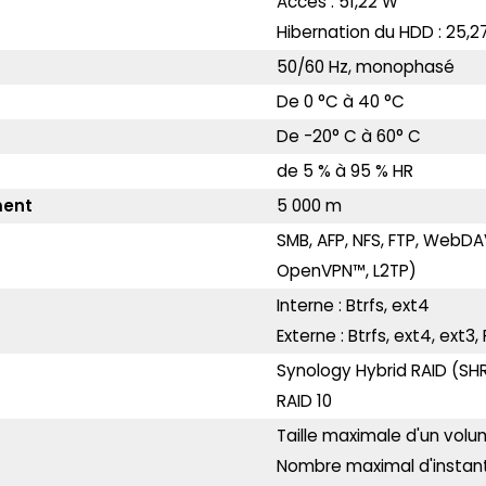
Accès : 51,22 W
Hibernation du HDD : 25,2
50/60 Hz, monophasé
De 0 °C à 40 °C
De -20° C à 60° C
de 5 % à 95 % HR
ment
5 000 m
SMB, AFP, NFS, FTP, WebDAV
OpenVPN™, L2TP)
Interne : Btrfs, ext4
Externe : Btrfs, ext4, ext3
Synology Hybrid RAID (SHR),
RAID 10
Taille maximale d'un volum
Nombre maximal d'instan