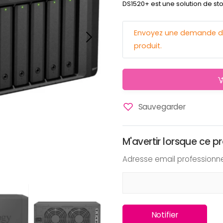
DS1520+ est une solution de st
Envoyez une demande de n
produit.
Sauvegarder
M'avertir lorsque ce pr
Adresse email professionn
Notifier