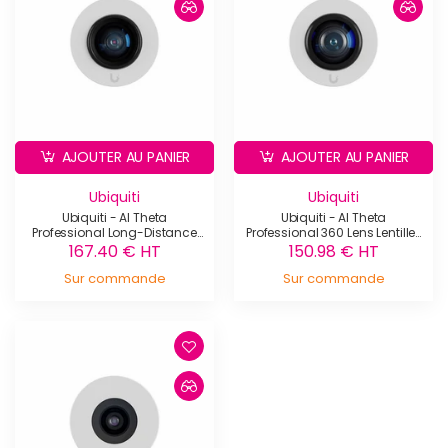
AJOUTER AU PANIER
AJOUTER AU PANIER
Ubiquiti
Ubiquiti
Ubiquiti - AI Theta
Ubiquiti - AI Theta
Professional Long-Distance
Professional 360 Lens Lentille |
Lens Lentille | Caméra de
Caméra de sécurité - UVC-
167.40 € HT
150.98 € HT
sécurité - UVC-AI-Theta-
AI-Theta-ProLens360
Sur commande
ProLens50
Sur commande