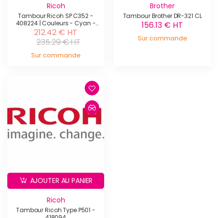
Ricoh
Brother
Tambour Ricoh SP C352 -
Tambour Brother DR-321 CL
408224 | Couleurs - Cyan -
156.13 € HT
Magenta - Jaune
212.42 € HT
Sur commande
235.29 € HT
Sur commande
AJOUTER AU PANIER
Ricoh
Tambour Ricoh Type P501 -
418094