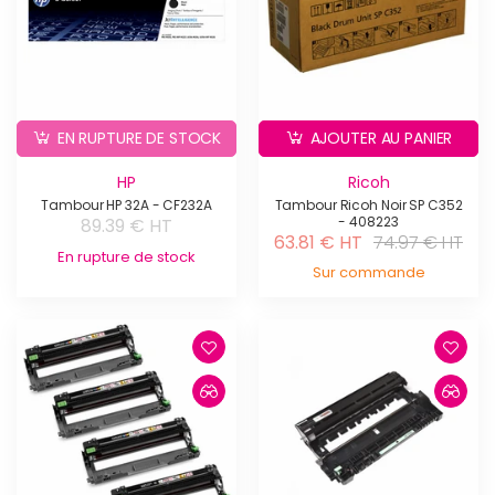
EN RUPTURE DE STOCK
AJOUTER AU PANIER
HP
Ricoh
Tambour HP 32A - CF232A
Tambour Ricoh Noir SP C352
- 408223
89.39 € HT
63.81 € HT
74.97 € HT
En rupture de stock
Sur commande