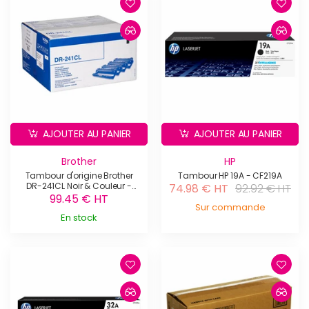
AJOUTER AU PANIER
AJOUTER AU PANIER
Brother
HP
Tambour d'origine Brother
Tambour HP 19A - CF219A
DR-241CL Noir & Couleur -
74.98 € HT
92.92 € HT
DR241CL
99.45 € HT
Sur commande
En stock