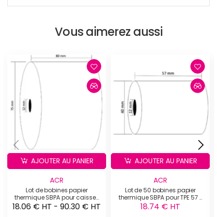
Vous aimerez aussi
AJOUTER AU PANIER
AJOUTER AU PANIER
ACR
ACR
Lot de bobines papier
Lot de 50 bobines papier
thermique SBPA pour caisses
thermique SBPA pour TPE 57 x
et imprimantes 80x75x12
40 x 12
18.06 € HT - 90.30 € HT
18.74 € HT